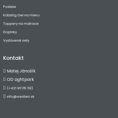
Postele
Katalóg čiel na mieru
Toppery na matrace
Doplnky
Vystavené sety
Kontakt
Matej Jánošík
OD Lightpark
(+421 911 115 119)
info@westieri.sk