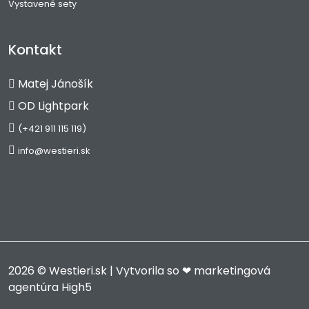
Vystavené sety
Kontakt
Matej Jánošík
OD Lightpark
(+421 911 115 119)
info@westieri.sk
2026 © Westieri.sk | Vytvorila so ❤
marketingová
agentúra High5