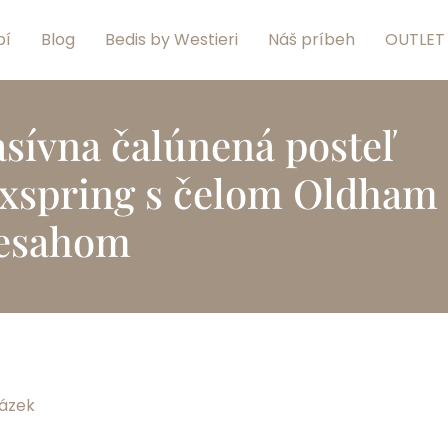
pí
Blog
Bedis by Westieri
Náš príbeh
OUTLET
sívna čalúnená posteľ
xspring s čelom Oldham
esahom