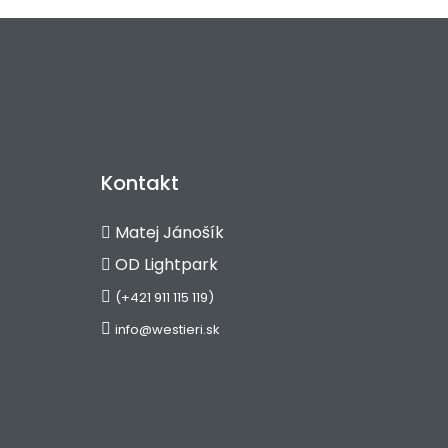
Kontakt
Matej Jánošík
OD Lightpark
(+421 911 115 119)
info@westieri.sk