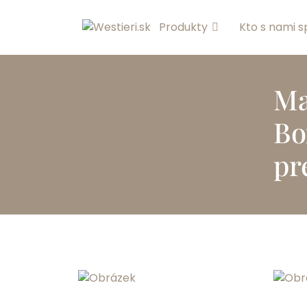
Produkty
Kto s nami s
Ma
Bo
pr