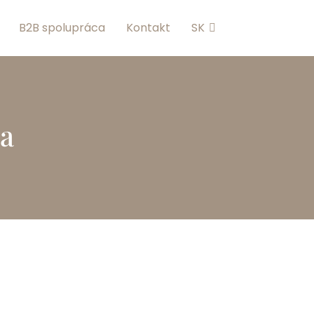
B2B spolupráca
Kontakt
SK
 a