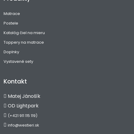
Matrace
Postele
Katalóg čiel na mieru
Toppery na matrace
Doplnky
Vystavené sety
Kontakt
Matej Jánošík
OD Lightpark
(+421 911 115 119)
info@westieri.sk