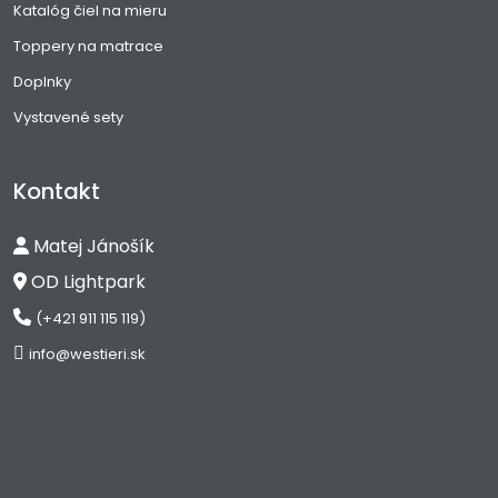
Katalóg čiel na mieru
Toppery na matrace
Doplnky
Vystavené sety
Kontakt
Matej Jánošík
OD Lightpark
(+421 911 115 119)
info@westieri.sk