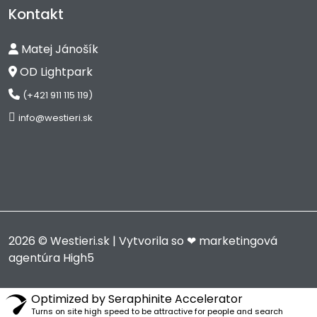
Kontakt
Matej Jánošík
OD Lightpark
(+421 911 115 119)
info@westieri.sk
2026 © Westieri.sk | Vytvorila so ❤
marketingová
agentúra High5
Optimized by Seraphinite Accelerator
Turns on site high speed to be attractive for people and search