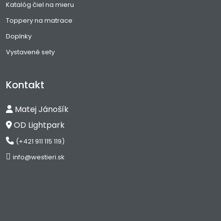
Katalóg čiel na mieru
Toppery na matrace
Doplnky
Vystavené sety
Kontakt
Matej Jánošík
OD Lightpark
(+421 911 115 119)
info@westieri.sk