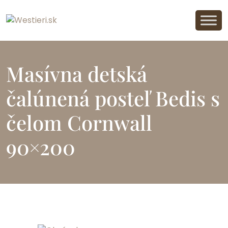
Masívna detská
čalúnená posteľ Bedis s
čelom Cornwall
90×200