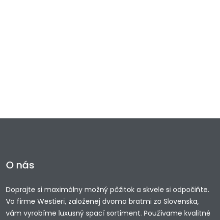
O nás
Doprajte si maximálny možný pôžitok a skvele si odpočiňte.
Vo firme Westieri, založenej dvoma bratmi zo Slovenska,
vám vyrobíme luxusný spací sortiment. Používame kvalitné