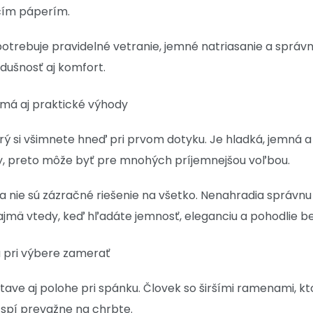
acím páperím.
potrebuje pravidelné vetranie, jemné natriasanie a správ
dušnosť aj komfort.
 má aj praktické výhody
orý si všimnete hneď pri prvom dotyku. Je hladká, jemná
y, preto môže byť pre mnohých príjemnejšou voľbou.
nie sú zázračné riešenie na všetko. Nenahradia správnu
ajmä vtedy, keď hľadáte jemnosť, eleganciu a pohodlie be
a pri výbere zamerať
ave aj polohe pri spánku. Človek so širšími ramenami, 
 spí prevažne na chrbte.