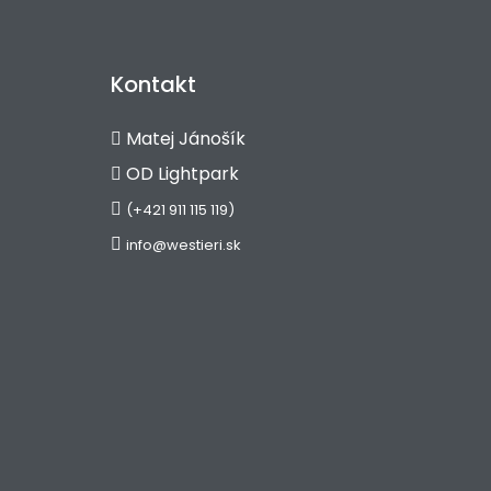
Kontakt
Matej Jánošík
OD Lightpark
(+421 911 115 119)
info@westieri.sk