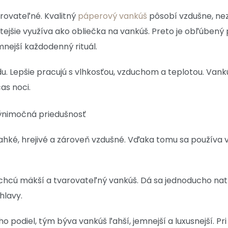
rovateľné. Kvalitný
páperový vankúš
pôsobí vzdušne, nez
jšie využíva ako obliečka na vankúš. Preto je obľúbený pri
mnejší každodenný rituál.
u. Lepšie pracujú s vlhkosťou, vzduchom a teplotou. Vankú
as noci.
ýnimočná priedušnosť
ľahké, hrejivé a zároveň vzdušné. Vďaka tomu sa používa
 chcú mäkší a tvarovateľný vankúš. Dá sa jednoducho nat
hlavy.
eho podiel, tým býva vankúš ľahší, jemnejší a luxusnejší. Pr