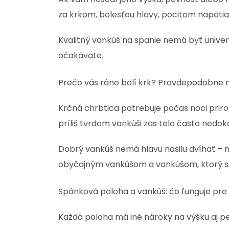
za krkom, bolesťou hlavy, pocitom napätia
Kvalitný vankúš na spanie nemá byť univerz
očakávate.
Prečo vás ráno bolí krk? Pravdepodobne
Krčná chrbtica potrebuje počas noci prirodz
príliš tvrdom vankúši zas telo často nedok
Dobrý vankúš nemá hlavu nasilu dvíhať – má 
obyčajným vankúšom a vankúšom, ktorý s
Spánková poloha a vankúš: čo funguje pre
Každá poloha má iné nároky na výšku aj p