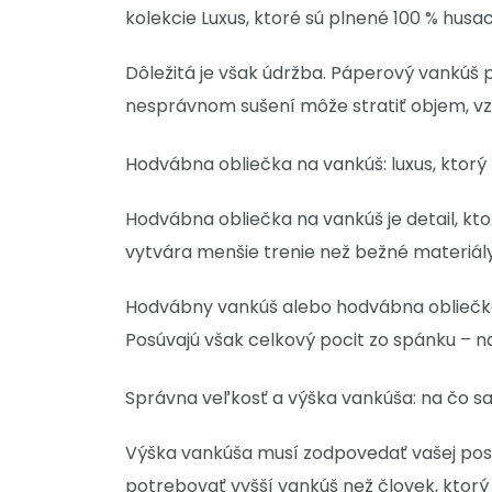
kolekcie Luxus, ktoré sú plnené 100 % hus
Dôležitá je však údržba. Páperový vankúš 
nesprávnom sušení môže stratiť objem, vz
Hodvábna obliečka na vankúš: luxus, ktorý
Hodvábna obliečka na vankúš je detail, kt
vytvára menšie trenie než bežné materiál
Hodvábny vankúš alebo hodvábna obliečka 
Posúvajú však celkový pocit zo spánku – n
Správna veľkosť a výška vankúša: na čo s
Výška vankúša musí zodpovedať vašej post
potrebovať vyšší vankúš než človek, ktorý