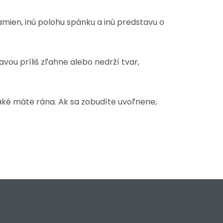
amien, inú polohu spánku a inú predstavu o
vou príliš zľahne alebo nedrží tvar,
aké máte rána. Ak sa zobudíte uvoľnene,