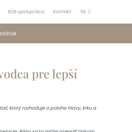
B2B spolupráca
Kontakt
SK
počinok
vodca pre lepší
l, ktorý rozhoduje o polohe hlavy, krku a
enzuje. Ráno sa to môže prejaviť tlakom