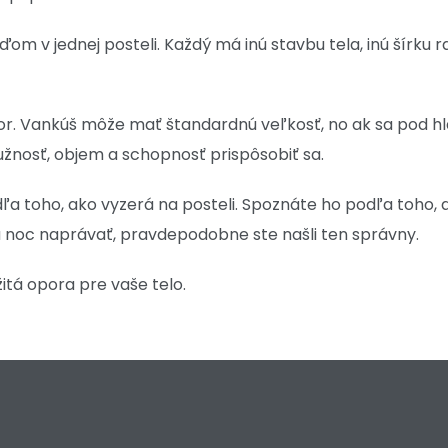
m v jednej posteli. Každý má inú stavbu tela, inú šírku r
ktor. Vankúš môže mať štandardnú veľkosť, no ak sa pod hla
užnosť, objem a schopnosť prispôsobiť sa.
a toho, ako vyzerá na posteli. Spoznáte ho podľa toho, 
ú noc naprávať, pravdepodobne ste našli ten správny.
žitá opora pre vaše telo.