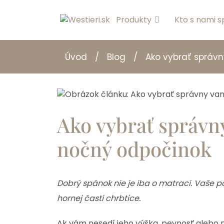
Produkty
Kto s nami s
Úvod
/
Blog
/
Ako vybrať správn
Ako vybrať správny
nočný odpočinok
Dobrý spánok nie je iba o matraci. Vaše p
hornej časti chrbtice.
Ak vám nesedí jeho výška, pevnosť alebo 