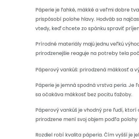
Páperie je ľahké, mäkké a veľmi dobre tva
prispôsobí polohe hlavy. Hodváb sa najčaste
vtedy, keď chcete zo spánku spraviť príje
Prírodné materiály majú jednu veľkú výhod
prirodzenejšie reaguje na potreby tela poč
Páperový vankúš: prirodzená mäkkosť a v
Páperie je jemná spodná vrstva peria. Je 
sa očakáva mäkkosť bez pocitu ťažoby.
Páperový vankúš je vhodný pre ľudí, ktorí
prirodzene mení svoj objem podľa polohy 
Rozdiel robí kvalita páperia. Čím vyšší je j