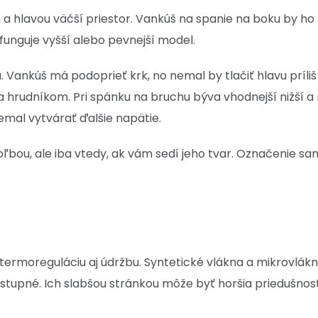
 hlavou väčší priestor. Vankúš na spanie na boku by ho m
unguje vyšší alebo pevnejší model.
. Vankúš má podoprieť krk, no nemal by tlačiť hlavu príli
 hrudníkom. Pri spánku na bruchu býva vhodnejší nižší a m
emal vytvárať ďalšie napätie.
ou, ale iba vtedy, ak vám sedí jeho tvar. Označenie sam
termoreguláciu aj údržbu. Syntetické vlákna a mikrovlákno
ostupné. Ich slabšou stránkou môže byť horšia priedušno