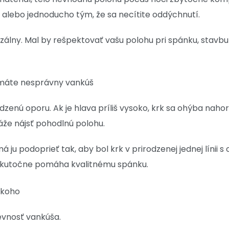
 alebo jednoducho tým, že sa necítite oddýchnutí.
álny. Mal by rešpektovať vašu polohu pri spánku, stavbu t
 máte nesprávny vankúš
enú oporu. Ak je hlava príliš vysoko, krk sa ohýba nahor. A
áže nájsť pohodlnú polohu.
ju podoprieť tak, aby bol krk v prirodzenej jednej línii s 
kutočne pomáha kvalitnému spánku.
 koho
evnosť vankúša.