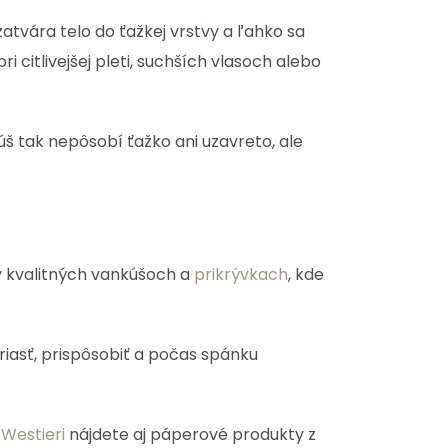
atvára telo do ťažkej vrstvy a ľahko sa
 citlivejšej pleti, suchších vlasoch alebo
š tak nepôsobí ťažko ani uzavreto, ale
 v kvalitných vankúšoch a
prikrývkach
, kde
riasť, prispôsobiť a počas spánku
i
Westieri
nájdete aj páperové produkty z