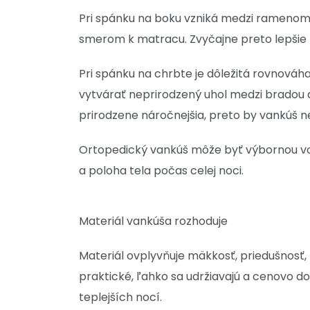
Pri spánku na boku vzniká medzi ramenom a
smerom k matracu. Zvyčajne preto lepšie f
Pri spánku na chrbte je dôležitá rovnováha
vytvárať neprirodzený uhol medzi bradou a
prirodzene náročnejšia, preto by vankúš n
Ortopedický vankúš môže byť výbornou voľb
a poloha tela počas celej noci.
Materiál vankúša rozhoduje
Materiál ovplyvňuje mäkkosť, priedušnosť, 
praktické, ľahko sa udržiavajú a cenovo d
teplejších nocí.