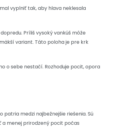
al vyplniť tak, aby hlava neklesala
š dopredu. Príliš vysoký vankúš môže
äkší variant. Táto poloha je pre krk
o o sebe nestačí. Rozhoduje pocit, opora
 patria medzi najbežnejšie riešenia. Sú
sť a menej prirodzený pocit počas