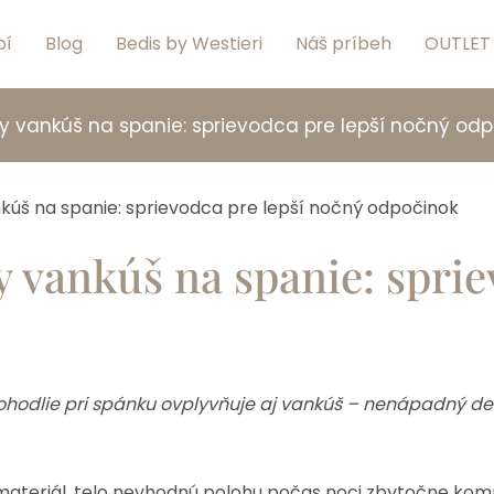
pí
Blog
Bedis by Westieri
Náš príbeh
OUTLET
y vankúš na spanie: sprievodca pre lepší nočný od
 vankúš na spanie: sprie
ohodlie pri spánku ovplyvňuje aj vankúš – nenápadný detai
materiál, telo nevhodnú polohu počas noci zbytočne komp