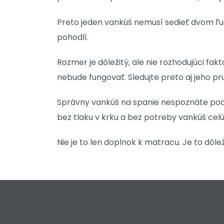
Preto jeden vankúš nemusí sedieť dvom ľuďo
pohodlí.
Rozmer je dôležitý, ale nie rozhodujúci fa
nebude fungovať. Sledujte preto aj jeho pr
Správny vankúš na spanie nespoznáte podľ
bez tlaku v krku a bez potreby vankúš cel
Nie je to len doplnok k matracu. Je to dôle