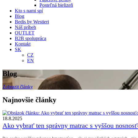
Posteľná bielizeň
Kto s nami spí
Blog
Bedis by Westieri
Náš príbeh
OUTLET
B2B spolupráca
Kontakt
SK
CZ
EN
Blog
Zobrazit články
Najnovšie články
18.8.2025
Ako vybrať ten správny matrac s vyššou nosnos