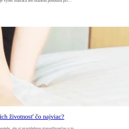
e je výber matraca len otázkou pohodlia pri…
ich životnosť čo najviac?
ostele, ale aj pravidelnou starostlivosťou o to,…