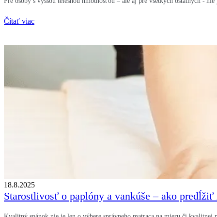
Pre osoby s vyššou telesnou hmotnosťou – ale aj pre všetkých ostatných - ni
Čítať viac
18.8.2025
Starostlivosť o paplóny a vankúše – ako predĺžiť 
Kvalitný spánok nie je len o výbere správneho matraca na mieru či kvalitnej p