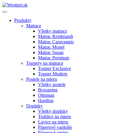
Produkty
Matrace
Všetky matrace
Matrac Rembrandt
Matrac Caravaggio
Matrac Monet
Matrac Susan
Matrac Premium
Toppery na matrace
Topper Exclusive
Topper Modern
Postele na mieru
Všetky postele
Boxspring
Ottoman
Hardtop
Doplnky
Všetky doplnky
Truhlice na mieru
Lavice na mieru
Páperové vankúše
Páperové periny