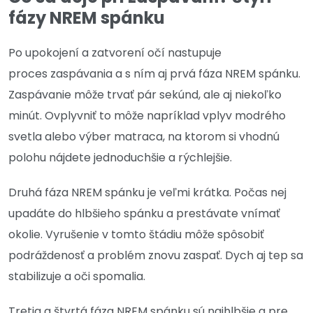
fázy NREM spánku
Po upokojení a zatvorení očí nastupuje
proces zaspávania a s ním aj prvá fáza NREM spánku.
Zaspávanie môže trvať pár sekúnd, ale aj niekoľko
minút. Ovplyvniť to môže napríklad vplyv modrého
svetla alebo výber matraca, na ktorom si vhodnú
polohu nájdete jednoduchšie a rýchlejšie.
Druhá fáza NREM spánku je veľmi krátka. Počas nej
upadáte do hlbšieho spánku a prestávate vnímať
okolie. Vyrušenie v tomto štádiu môže spôsobiť
podráždenosť a problém znovu zaspať. Dych aj tep sa
stabilizuje a oči spomalia.
Tretia a štvrtá fáza NREM spánku sú najhlbšie a pre