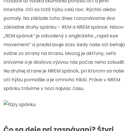
rozlúštili až vďaka skúmaniu pohybu očí a jeho
intenzite. Oči sa totiž hýbu celú noc. Rýchlo alebo
pomaly. Na základe toho dnes rozoznávame dva
základné druhy spánku – REM a NREM spánok. Názov
„REM spánok“ je odvodený z anglického „rapid eye
movement“ a predstavuje stav, kedy naše oči behajú
svižne zo strany na stranu. Mozog je aktívny, veľa
snívame a je doslova výzvou nás počas neho zobudiť.
Na druhej strane je NREM spánok, pri ktorom sa naše
oči hýbu pomalšie a je omnoho hlbší. Práve v NREM
spánku trávime v noci najviac času.
Čo sa deje pri zaspávaní? Štyri