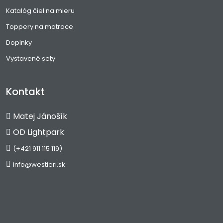
Katalóg čiel na mieru
Toppery na matrace
Doplnky
Vystavené sety
Kontakt
Matej Jánošík
OD Lightpark
(+421 911 115 119)
info@westieri.sk