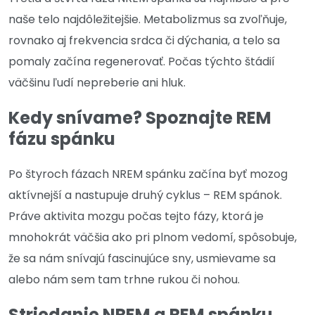
naše telo najdôležitejšie. Metabolizmus sa zvoľňuje,
rovnako aj frekvencia srdca či dýchania, a telo sa
pomaly začína regenerovať. Počas týchto štádií
väčšinu ľudí nepreberie ani hluk.
Kedy snívame? Spoznajte REM
fázu spánku
Po štyroch fázach NREM spánku začína byť mozog
aktívnejší a nastupuje druhý cyklus – REM spánok.
Práve aktivita mozgu počas tejto fázy, ktorá je
mnohokrát väčšia ako pri plnom vedomí, spôsobuje,
že sa nám snívajú fascinujúce sny, usmievame sa
alebo nám sem tam trhne rukou či nohou.
Striedanie NREM a REM spánku