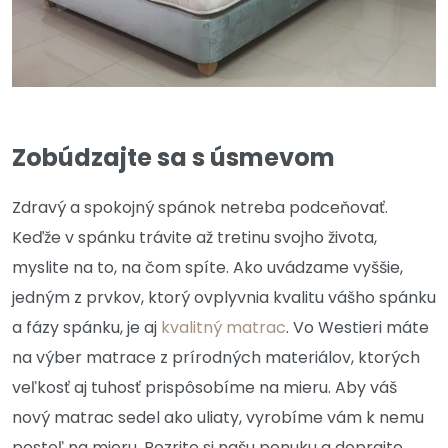
Zobúdzajte sa s úsmevom
Zdravý a spokojný spánok netreba podceňovať.
Keďže v spánku trávite až tretinu svojho života,
myslite na to, na čom spíte. Ako uvádzame vyššie,
jedným z prvkov, ktorý ovplyvnia kvalitu vášho spánku
a fázy spánku, je aj
kvalitný matrac
. Vo Westieri máte
na výber matrace z prírodných materiálov, ktorých
veľkosť aj tuhosť prispôsobíme na mieru. Aby váš
nový matrac sedel ako uliaty, vyrobíme vám k nemu
posteľ na mieru. Pozrite si našu ponuku a doprajte