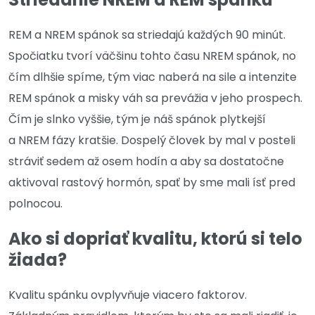
REM a NREM spánok sa striedajú každých 90 minút.
Spočiatku tvorí väčšinu tohto času NREM spánok, no
čím dlhšie spíme, tým viac naberá na sile a intenzite
REM spánok a misky váh sa prevážia v jeho prospech.
Čím je slnko vyššie, tým je náš spánok plytkejší
a NREM fázy kratšie. Dospelý človek by mal v posteli
stráviť sedem až osem hodín a aby sa dostatočne
aktivoval rastový hormón, spať by sme mali ísť pred
polnocou.
Ako si dopriať kvalitu, ktorú si telo
žiada?
Kvalitu spánku ovplyvňuje viacero faktorov.