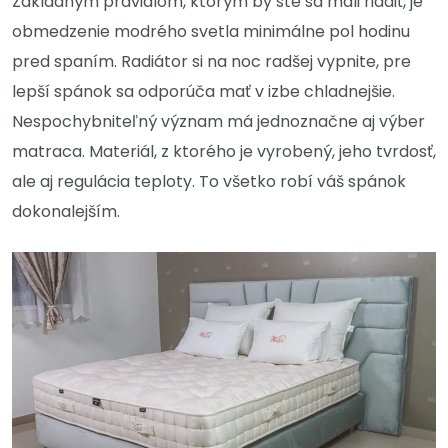
Základným pravidlom, ktorým by ste sa mali riadiť, je
obmedzenie modrého svetla minimálne pol hodinu
pred spaním. Radiátor si na noc radšej vypnite, pre
lepší spánok sa odporúča mať v izbe chladnejšie.
Nespochybniteľný význam má jednoznačne aj výber
matraca. Materiál, z ktorého je vyrobený, jeho tvrdosť,
ale aj regulácia teploty. To všetko robí váš spánok
dokonalejším.