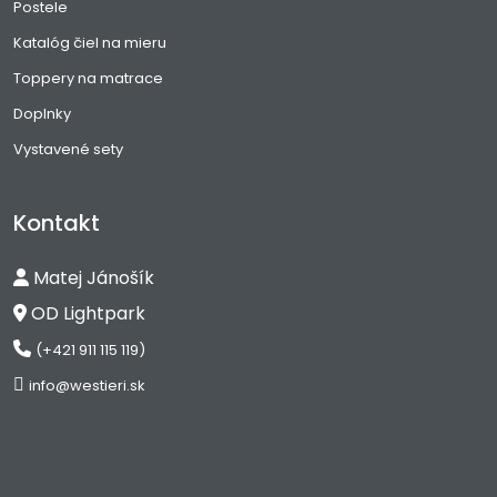
Postele
Katalóg čiel na mieru
Toppery na matrace
Doplnky
Vystavené sety
Kontakt
Matej Jánošík
OD Lightpark
(+421 911 115 119)
info@westieri.sk