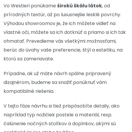
Vo Westieri ponúkame
širokú škálu látok
, od
prírodných textúr, až po luxusnejšie lesklé povrchy.
Výhodou showroomov je, že ich môžete vidieť na
vlastné oči, môžete sa ich dotknúť a priamo si ich tak
ohmatať. Prevedieme vás všetkými možnosťami,
berúc do úvahy vaše preferencie, štýl a estetiku, na
ktorú sa zameriavate.
Prípadne, ak už máte návrh spálne pripravený
dizajnérom, budeme sa snažiť ponúknuť vám
kompatibilné riešenia.
V tejto fáze návrhu si tiež prispôsobíte detaily, ako
napríklad typ nožičiek postele a materiál, resp.
čalúnenie nočných stolíkov a doplnkov, akými sú