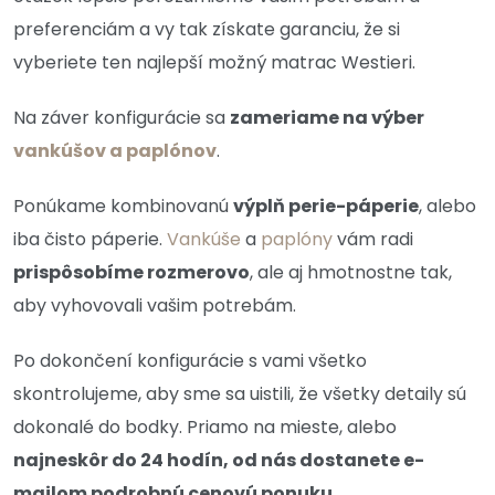
preferenciám a vy tak získate garanciu, že si
vyberiete ten najlepší možný matrac Westieri.
Na záver konfigurácie sa
zameriame na výber
vankúšov a paplónov
.
Ponúkame kombinovanú
výplň perie-páperie
, alebo
iba čisto páperie.
Vankúše
a
paplóny
vám radi
prispôsobíme rozmerovo
, ale aj hmotnostne tak,
aby vyhovovali vašim potrebám.
Po dokončení konfigurácie s vami všetko
skontrolujeme, aby sme sa uistili, že všetky detaily sú
dokonalé do bodky. Priamo na mieste, alebo
najneskôr do 24 hodín, od nás dostanete e-
mailom podrobnú cenovú ponuku
.