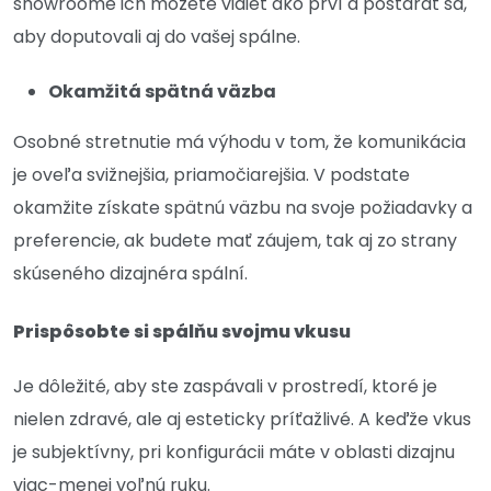
showroome ich môžete vidieť ako prví a postarať sa,
aby doputovali aj do vašej spálne.
Okamžitá spätná väzba
Osobné stretnutie má výhodu v tom, že komunikácia
je oveľa svižnejšia, priamočiarejšia. V podstate
okamžite získate spätnú väzbu na svoje požiadavky a
preferencie, ak budete mať záujem, tak aj zo strany
skúseného dizajnéra spální.
Prispôsobte si spálňu svojmu vkusu
Je dôležité, aby ste zaspávali v prostredí, ktoré je
nielen zdravé, ale aj esteticky príťažlivé. A keďže vkus
je subjektívny, pri konfigurácii máte v oblasti dizajnu
viac-menej voľnú ruku.