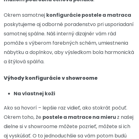
Okrem samotnej
konfigurácie postele a matraca
poskytujeme aj odborné poradenstvo pri usporiadaní
samotnej spálne. Náš interný dizajnér vám rád
pomôže s výberom farebných schém, umiestnenia
nábytku a doplnkov, aby výsledkom bola harmonická
a štýlová spálňa.
Výhody konfigurácie v showroome
Na vlastnej koži
Ako sa hovorí – lepšie raz vidieť, ako stokrát počuť.
Okrem toho, že
postele a matrace na mieru
z našej
dielne si v showroome môžete pozrieť, môžete si ich
aj vyskúšať. O to jednoduchšie sa vám potom budú