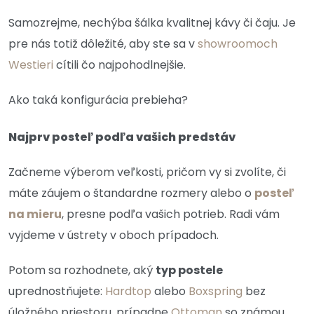
Samozrejme, nechýba šálka kvalitnej kávy či čaju. Je
pre nás totiž dôležité, aby ste sa v
showroomoch
Westieri
cítili čo najpohodlnejšie.
Ako taká konfigurácia prebieha?
Najprv posteľ podľa vašich predstáv
Začneme výberom veľkosti, pričom vy si zvolíte, či
máte záujem o štandardne rozmery alebo o
posteľ
na mieru
, presne podľa vašich potrieb. Radi vám
vyjdeme v ústrety v oboch prípadoch.
Potom sa rozhodnete, aký
typ postele
uprednostňujete:
Hardtop
alebo
Boxspring
bez
úložného priestoru, prípadne
Ottoman
so známou