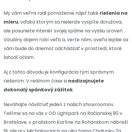
My vám veľmi radi pomôžeme nájsť také
riešenia na
mieru
, vďaka ktorým sa nielenže vyspíte doružova,
ale posuniete interiér svojej spálne na vyššiu úroveň.
Vizuálny dojem robí veľa a, verte nám, oveľa lepšie sa
vám bude do driemot odchádzať v prostredí, ktoré
lahodí očiam.
Aj z tohto dôvodu je konfigurácia tým správnym
riešením. V reálnom čase si
nadizajnujete
dokonalý spánkový zážitok
.
Neváhajte návštíviť jeden z našich showroomov.
Tešíme sa na vás v OD Lightpark na Račianskej 90 v
Bratislave, v pražskom Karlíne na Rohanskom nábreží
19, ale aj v Michalovciach na ulici Sama Chalupku 2a.