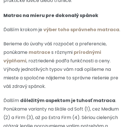
praktické lavice alebo truhlice.
Matrac na mieru pre dokonalý spánok
Ďalším krokom je
výber toho správneho matraca
.
Berieme do úvahy váš rozpočet a preferencie,
ponúkame
matrace
s rôznymi
prírodnými
výplňami
, roztriedené podľa funkčnosti a ceny.
Výhody jednotlivých typov vám radi opíšeme na
mieste a spoločne nájdeme to správne riešenie pre
váš zdravý spánok.
Ďalším
dôležitým aspektom je tuhosť matraca
.
Ponúkame varianty na škále od Soft (1), cez Medium
(2) a Firm (3), až po Extra Firm (4). Sériou cielených
otázok lepšie porozumieme vašim potrebám a