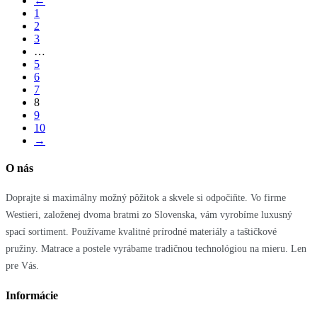
←
1
2
3
…
5
6
7
8
9
10
→
O nás
Doprajte si maximálny možný pôžitok a skvele si odpočiňte. Vo firme
Westieri, založenej dvoma bratmi zo Slovenska, vám vyrobíme luxusný
spací sortiment. Používame kvalitné prírodné materiály a taštičkové
pružiny. Matrace a postele vyrábame tradičnou technológiou na mieru. Len
pre Vás.
Informácie