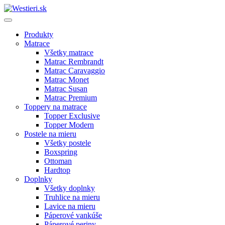
Produkty
Matrace
Všetky matrace
Matrac Rembrandt
Matrac Caravaggio
Matrac Monet
Matrac Susan
Matrac Premium
Toppery na matrace
Topper Exclusive
Topper Modern
Postele na mieru
Všetky postele
Boxspring
Ottoman
Hardtop
Doplnky
Všetky doplnky
Truhlice na mieru
Lavice na mieru
Páperové vankúše
Páperové periny