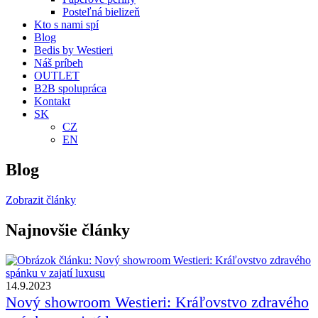
Posteľná bielizeň
Kto s nami spí
Blog
Bedis by Westieri
Náš príbeh
OUTLET
B2B spolupráca
Kontakt
SK
CZ
EN
Blog
Zobrazit články
Najnovšie články
14.9.2023
Nový showroom Westieri: Kráľovstvo zdravého