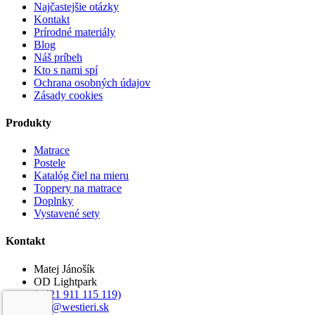
Najčastejšie otázky
Kontakt
Prírodné materiály
Blog
Náš príbeh
Kto s nami spí
Ochrana osobných údajov
Zásady cookies
Produkty
Matrace
Postele
Katalóg čiel na mieru
Toppery na matrace
Doplnky
Vystavené sety
Kontakt
Matej Jánošík
OD Lightpark
(+421 911 115 119)
info@westieri.sk